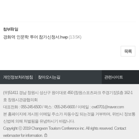
첨부파일
경화역 인문학 투어 참가신청서.hwp
(13.5K)
목록
개인정보처리방침
찾아오시는길
관련사이트
창원시문화관광
경남관광협회
(우)51411 경남 창원시 성산구 원이대로 450 (창원스포츠파크 주경기장)1층 162-1
호 창원시관광협의회
창원시청
대표전화 : 055-245-6500 / 팩스 : 055-245-6600 / 이메일 : cwt0701@naver.com
본 홈페이지에 게시된 이메일 주소가 자동수집 되는것을 거부하며, 위반시 정보통
신법에 의해 처벌됨을 유념하시기 바랍니다.
Copyright ⓒ 2019 Changwon Tourism Conference inc. All rights reserved. Contact
webmaster for information.