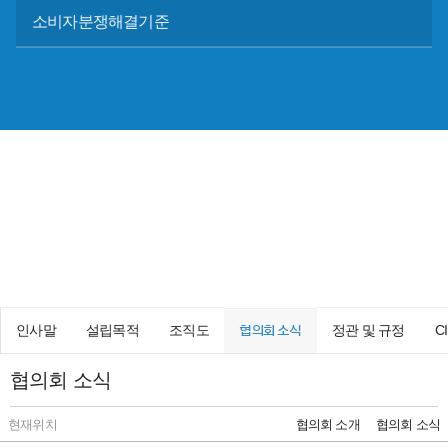
소비자분쟁해결기준
창원의 재발견, 문화·관광·축제
Changwon Tourism Conference Inc.
인사말
설립목적
조직도
정관 및 규정
C
협의회 소식
협의회 소식
현재위치
협의회 소개
협의회 소식