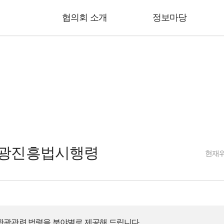
협의회 소개
정보마당
광·축제
Inc.
광진흥법시행령
현재
관광관련
법령을
분야별로
제공해
드립니다.