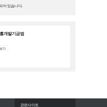
되어
있습니다.
흥개발기금법
보기
관련사이트
창원시문화관광