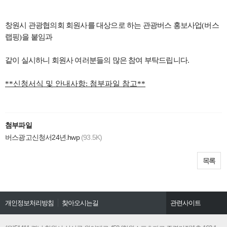
창원시 관광협의회 회원사를 대상으로 하는 관광버스 홍보사업
(
버스
랩핑
)
을 붙임과
같이 실시하니 회원사 여러분들의 많은 참여 부탁드립니다
.
**신청서식 및 안내사항: 첨부파일 참고**
첨부파일
버스광고신청서24년.hwp
(93.5K)
목록
개인정보처리방침
찾아오시는길
관련사이트
창원시문화관광
경남관광협회