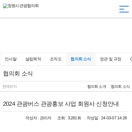
togg
navi
창원의 재발견, 문화·관광·축제
Changwon Tourism Conference Inc.
인사말
설립목적
조직도
협의회 소식
정관 및 규정
협의회 소식
현재위치
협의회 소개
협의회 소식
2024 관광버스 관광홍보 사업 회원사 신청안내
작성자 :
관리자
조회 : 3,281회
작성일 : 24-03-07 14:28